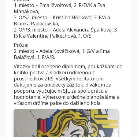
1. miesto – Ema Ižvoltová, 2. R/D/K a Eva
Manáková,
3. O/S2. miesto – Kristína Hôrková, 3. F/A a
Bianka Radačovská,
2. O/P3. miesto – Adela Alexandra Špalková, 3.
R/K a Valentína Palkechová, 1. O/S
Próza:
2. miesto – Adela Kováčiková, 1. G/V a Ema
Balážová, 1. F/A/R.
Víťazky boli ocenené diplomom, poukážkami do
kníhkupectva a sladkou odmenou z
prostriedkov ZRŠ. Všetkým recitátorom
ďakujeme za umelecký zážitok, divákom za
podporu, vyučujúcim SJL za spoluprácu a
hodnotenie. Výhercom srdečne blahoželáme a
víťazom držíme palce do ďalšieho kola.