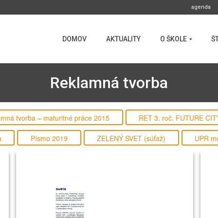
agenda
DOMOV
AKTUALITY
O ŠKOLE
Š
Reklamná tvorba
mná tvorba – maturitné práce 2015
RET 3. roč. FUTURE CIT
a
Písmo 2019
ZELENÝ SVET (súťaž)
UPR mo