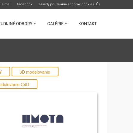
e-mail
facebook
Zásady používania súborov cookie (EÚ)
TUDIJNÉ ODBORY
GALÉRIE
KONTAKT
Y
3D modelovanie
delovanie C4D