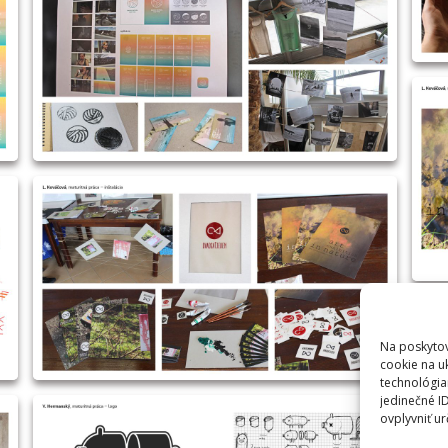
Na poskytov
cookie na u
technológia
jedinečné I
ovplyvniť ur