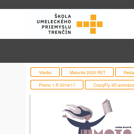
Všetko
Maturita 2020 RET
Rekla
Písmo 1.R 2016/17
CrazyFly 3D animáci