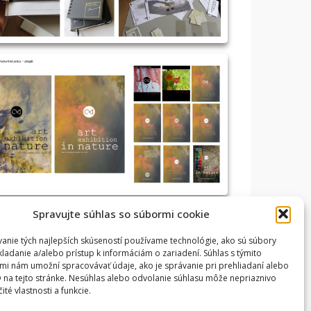
Spravujte súhlas so súbormi cookie
anie tých najlepších skúseností používame technológie, ako sú súbory
kladanie a/alebo prístup k informáciám o zariadení. Súhlas s týmito
mi nám umožní spracovávať údaje, ako je správanie pri prehliadaní alebo
D na tejto stránke. Nesúhlas alebo odvolanie súhlasu môže nepriaznivo
čité vlastnosti a funkcie.