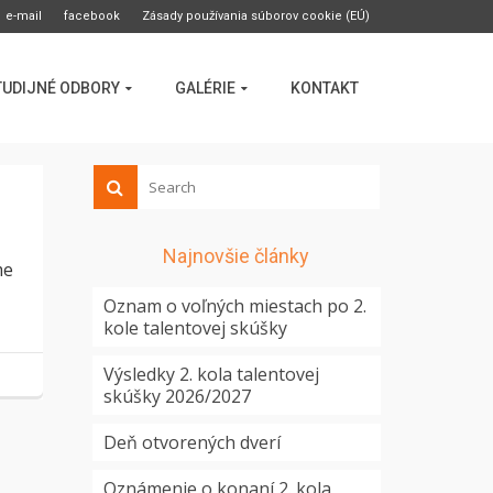
e-mail
facebook
Zásady používania súborov cookie (EÚ)
TUDIJNÉ ODBORY
GALÉRIE
KONTAKT
Najnovšie články
me
Oznam o voľných miestach po 2.
kole talentovej skúšky
Výsledky 2. kola talentovej
skúšky 2026/2027
Deň otvorených dverí
Oznámenie o konaní 2. kola