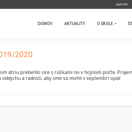
agenda
DOMOV
AKTUALITY
O ŠKOLE
Š
2019/2020
m átriu prebehlo síce s rúškami no v hojnom počte. Praje
a oddychu a radosti, aby sme sa mohli v septembri opäť