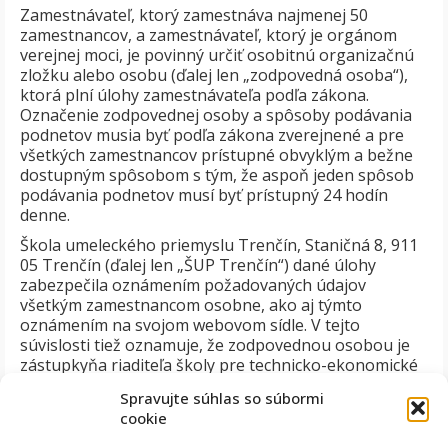
Zamestnávateľ, ktorý zamestnáva najmenej 50
zamestnancov, a zamestnávateľ, ktorý je orgánom
verejnej moci, je povinný určiť osobitnú organizačnú
zložku alebo osobu (ďalej len „zodpovedná osoba“),
ktorá plní úlohy zamestnávateľa podľa zákona.
Označenie zodpovednej osoby a spôsoby podávania
podnetov musia byť podľa zákona zverejnené a pre
všetkých zamestnancov prístupné obvyklým a bežne
dostupným spôsobom s tým, že aspoň jeden spôsob
podávania podnetov musí byť prístupný 24 hodín
denne.
Škola umeleckého priemyslu Trenčín, Staničná 8, 911
05 Trenčín (ďalej len „ŠUP Trenčín“) dané úlohy
zabezpečila oznámením požadovaných údajov
všetkým zamestnancom osobne, ako aj týmto
oznámením na svojom webovom sídle. V tejto
súvislosti tiež oznamuje, že zodpovednou osobou je
zástupkyňa riaditeľa školy pre technicko-ekonomické
činnosti, Ing. Iveta Bubeníková, ktorá je vybavená
Spravujte súhlas so súbormi
oprávneniami preverovať podnety zamestnancov
cookie
podľa zákona.