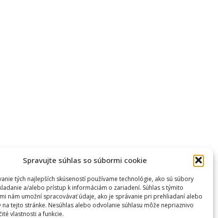
Spravujte súhlas so súbormi cookie
anie tých najlepších skúseností používame technológie, ako sú súbory
kladanie a/alebo prístup k informáciám o zariadení. Súhlas s týmito
mi nám umožní spracovávať údaje, ako je správanie pri prehliadaní alebo
D na tejto stránke. Nesúhlas alebo odvolanie súhlasu môže nepriaznivo
čité vlastnosti a funkcie.