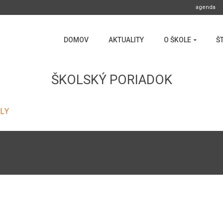
agenda
DOMOV
AKTUALITY
O ŠKOLE
Š
ŠKOLSKÝ PORIADOK
LY