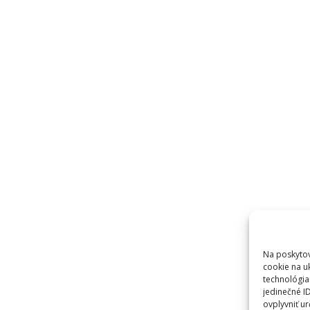
Na poskytov
cookie na u
technológia
jedinečné I
ovplyvniť ur