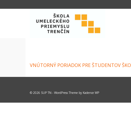
VNÚTORNÝ PORIADOK PRE ŠTUDENTOV ŠKO
© 2026 SUP TN - WordPress Theme by
Kadence WP