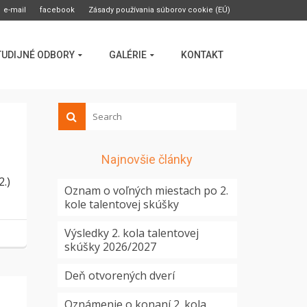
e-mail
facebook
Zásady používania súborov cookie (EÚ)
TUDIJNÉ ODBORY
GALÉRIE
KONTAKT
Najnovšie články
2.)
Oznam o voľných miestach po 2.
kole talentovej skúšky
Výsledky 2. kola talentovej
skúšky 2026/2027
Deň otvorených dverí
Oznámenie o konaní 2. kola