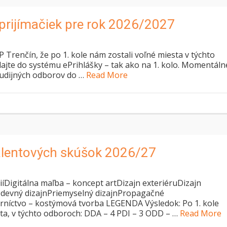
prijímačiek pre rok 2026/2027
enčín, že po 1. kole nám zostali voľné miesta v týchto
lajte do systému ePrihlášky – tak ako na 1. kolo. Momentáln
udijných odborov do …
Read More
talentových skúšok 2026/27
iíDigitálna maľba – koncept artDizajn exteriéruDizajn
nOdevný dizajnPriemyselný dizajnPropagačné
rníctvo – kostýmová tvorba LEGENDA Výsledok: Po 1. kole
sta, v týchto odboroch: DDA – 4 PDI – 3 ODD – …
Read More