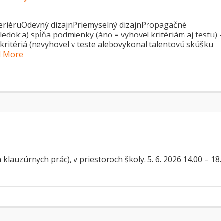
exteriéruOdevný dizajnPriemyselný dizajnPropagačné
dok:a) spĺňa podmienky (áno = vyhovel kritériám aj testu) 
 kritériá (nevyhovel v teste alebovykonal talentovú skúšku
d More
klauzúrnych prác), v priestoroch školy. 5. 6. 2026 14.00 – 18