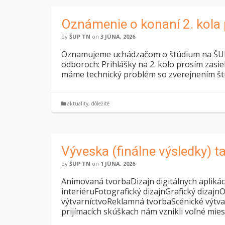
Oznámenie o konaní 2. kola 
by
ŠUP TN
on
3 JÚNA, 2026
Oznamujeme uchádzačom o štúdium na ŠUP Tr
odboroch: Prihlášky na 2. kolo prosím zasie
máme technický problém so zverejnením št
aktuality
,
dôležité
Výveska (finálne výsledky) 
by
ŠUP TN
on
1 JÚNA, 2026
Animovaná tvorbaDizajn digitálnych aplikác
interiéruFotografický dizajnGrafický dizaj
výtvarníctvoReklamná tvorbaScénické výtva
prijímacích skúškach nám vznikli voľné mie