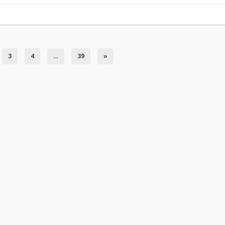
3
4
…
39
»