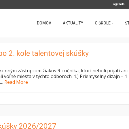
agenda
DOMOV
AKTUALITY
O ŠKOLE
Š
 2. kole talentovej skúšky
ým zástupcom žiakov 9. ročníka, ktorí neboli prijatí ani
i voľné miesta v týchto odboroch: 1.) Priemyselný dizajn – 1 
2 …
Read More
 skúšky 2026/2027