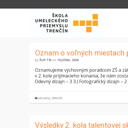
Oznam o voľných miestach po
by
ŠUP TN
on
19 JÚNA, 2026
Oznamujeme výchovným poradcom ZŠ a zákonn
v 2. kole prijímacieho konania, že nám zostal
Odevný dizajn – 3 3.) Fotografický dizajn – 
aktuality
,
dôležité
Výsledky 2. kola talentovej