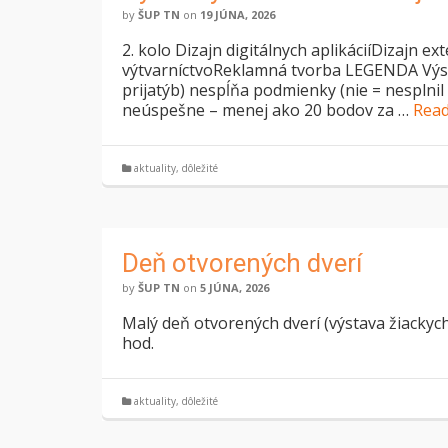
by
ŠUP TN
on
19 JÚNA, 2026
2. kolo Dizajn digitálnych aplikáciíDizajn 
výtvarníctvoReklamná tvorba LEGENDA Výsle
prijatýb) nespĺňa podmienky (nie = nesplnil
neúspešne – menej ako 20 bodov za …
Rea
aktuality
,
dôležité
Deň otvorených dverí
by
ŠUP TN
on
5 JÚNA, 2026
Malý deň otvorených dverí (výstava žiackych 
hod.
aktuality
,
dôležité