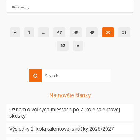
aktuality
«
1
…
47
48
49
50
51
52
»
Najnovšie články
Oznam o voľných miestach po 2. kole talentovej
skúšky
Výsledky 2. kola talentovej skúšky 2026/2027