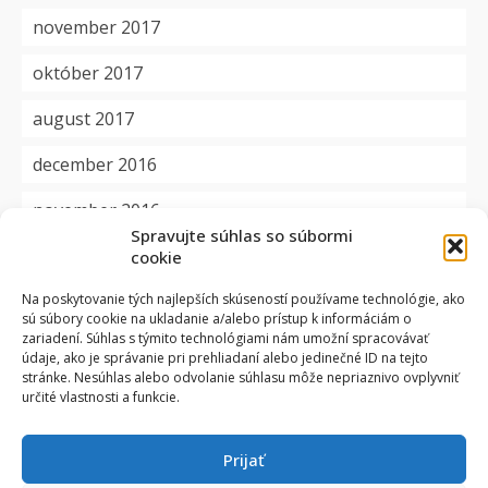
november 2017
október 2017
august 2017
december 2016
november 2016
Spravujte súhlas so súbormi
cookie
Kategórie
Na poskytovanie tých najlepších skúseností používame technológie, ako
sú súbory cookie na ukladanie a/alebo prístup k informáciám o
aktuality
zariadení. Súhlas s týmito technológiami nám umožní spracovávať
údaje, ako je správanie pri prehliadaní alebo jedinečné ID na tejto
dôležité
stránke. Nesúhlas alebo odvolanie súhlasu môže nepriaznivo ovplyvniť
určité vlastnosti a funkcie.
okienko
Prijať
projekty