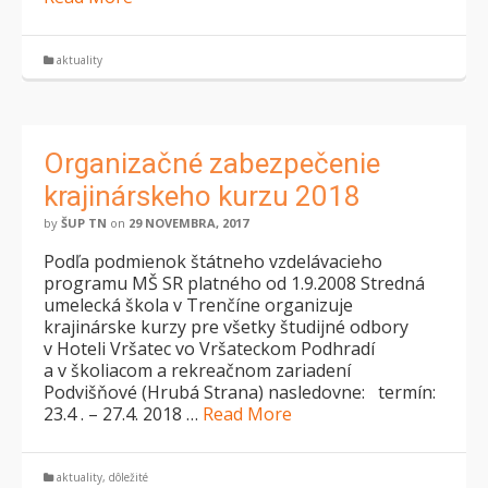
aktuality
Organizačné zabezpečenie
krajinárskeho kurzu 2018
by
ŠUP TN
on
29 NOVEMBRA, 2017
Podľa podmienok štátneho vzdelávacieho
programu MŠ SR platného od 1.9.2008 Stredná
umelecká škola v Trenčíne organizuje
krajinárske kurzy pre všetky študijné odbory
v Hoteli Vršatec vo Vršateckom Podhradí
a v školiacom a rekreačnom zariadení
Podvišňové (Hrubá Strana) nasledovne: termín:
23.4 . – 27.4. 2018 …
Read More
aktuality
,
dôležité