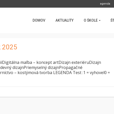
agenda
DOMOV
AKTUALITY
O ŠKOLE
Š
k 2025
iíDigitálna maľba – koncept artDizajn exteriéruDizajn
nOdevný dizajnPriemyselný dizajnPropagačné
rníctvo – kostýmová tvorba LEGENDA Test :1 = vyhovel0 =