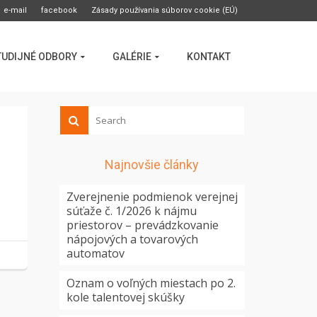
e-mail
facebook
Zásady používania súborov cookie (EÚ)
TUDIJNÉ ODBORY
GALÉRIE
KONTAKT
Najnovšie články
Zverejnenie podmienok verejnej
súťaže č. 1/2026 k nájmu
priestorov – prevádzkovanie
nápojových a tovarových
automatov
Oznam o voľných miestach po 2.
kole talentovej skúšky