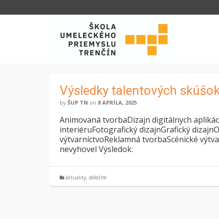
Výsledky talentových skúšo
by
ŠUP TN
on
8 APRÍLA, 2025
Animovaná tvorbaDizajn digitálnych aplikác
interiéruFotografický dizajnGrafický dizaj
výtvarníctvoReklamná tvorbaScénické výtva
nevyhovel Výsledok:
aktuality
,
dôležité