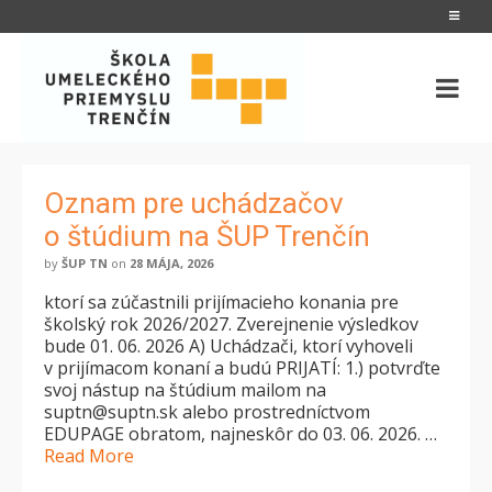
Oznam pre uchádzačov
o štúdium na ŠUP Trenčín
by
ŠUP TN
on
28 MÁJA, 2026
ktorí sa zúčastnili prijímacieho konania pre
školský rok 2026/2027. Zverejnenie výsledkov
bude 01. 06. 2026 A) Uchádzači, ktorí vyhoveli
v prijímacom konaní a budú PRIJATÍ: 1.) potvrďte
svoj nástup na štúdium mailom na
suptn@suptn.sk alebo prostredníctvom
EDUPAGE obratom, najneskôr do 03. 06. 2026. …
Read More