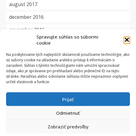
august 2017
december 2016
november 2016
Spravujte súhlas so súbormi
cookie
Kategórie
Na poskytovanie tých najlepších skúseností používame technológie, ako
sú súbory cookie na ukladanie a/alebo prístup k informáciám o
aktuality
zariadení. Súhlas s týmito technológiami nám umožní spracovávať
údaje, ako je správanie pri prehliadaní alebo jedinečné ID na tejto
dôležité
stránke. Nesúhlas alebo odvolanie súhlasu môže nepriaznivo ovplyvniť
určité vlastnosti a funkcie.
okienko
Prijať
projekty
zmluvy
Odmietnuť
Zobraziť predvoľby