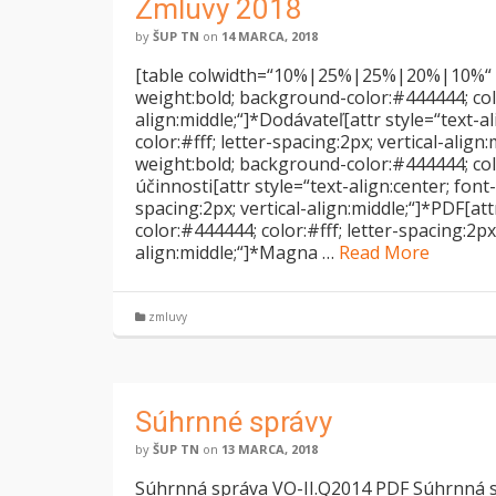
Zmluvy 2018
by
ŠUP TN
on
14 MARCA, 2018
[table colwidth=“10%|25%|25%|20%|10%“ th=“
weight:bold; background-color:#444444; color
align:middle;“]*Dodávateľ[attr style=“text-
color:#fff; letter-spacing:2px; vertical-align
weight:bold; background-color:#444444; color
účinnosti[attr style=“text-align:center; fon
spacing:2px; vertical-align:middle;“]*PDF[at
color:#444444; color:#fff; letter-spacing:2px; 
align:middle;“]*Magna …
Read More
zmluvy
Súhrnné správy
by
ŠUP TN
on
13 MARCA, 2018
Súhrnná správa VO-II.Q2014 PDF Súhrnná 