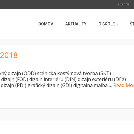
agenda
DOMOV
AKTUALITY
O ŠKOLE
Š
 2018
devný dizajn (ODD) scénická kostýmová tvorba (SKT)
izajn (FOD) dizajn interiéru (DIN) dizajn exteriéru (DEX)
dizajn (PDI) grafický dizajn (GDI) digitálna maľba …
Read Mo