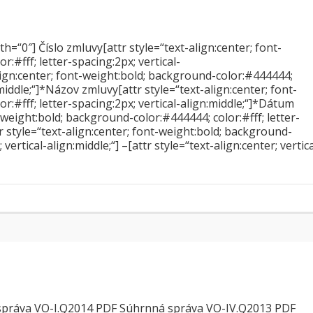
0″] Číslo zmluvy[attr style=“text-align:center; font-
:#fff; letter-spacing:2px; vertical-
align:center; font-weight:bold; background-color:#444444;
:middle;“]*Názov zmluvy[attr style=“text-align:center; font-
:#fff; letter-spacing:2px; vertical-align:middle;“]*Dátum
t-weight:bold; background-color:#444444; color:#fff; letter-
tr style=“text-align:center; font-weight:bold; background-
vertical-align:middle;“] –[attr style=“text-align:center; vertica
správa VO-I.Q2014 PDF Súhrnná správa VO-IV.Q2013 PDF