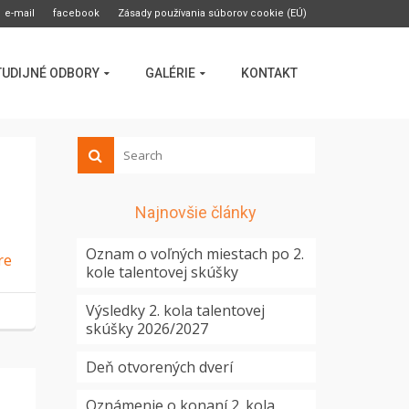
e-mail
facebook
Zásady používania súborov cookie (EÚ)
TUDIJNÉ ODBORY
GALÉRIE
KONTAKT
Najnovšie články
Oznam o voľných miestach po 2.
re
kole talentovej skúšky
Výsledky 2. kola talentovej
skúšky 2026/2027
Deň otvorených dverí
Oznámenie o konaní 2. kola