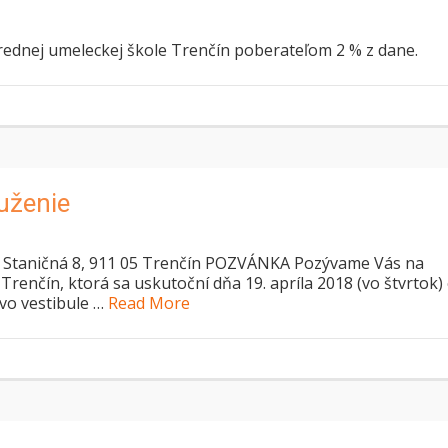
trednej umeleckej škole Trenčín poberateľom 2 % z dane.
uženie
taničná 8, 911 05 Trenčín POZVÁNKA Pozývame Vás na
renčín, ktorá sa uskutoční dňa 19. apríla 2018 (vo štvrtok)
 vo vestibule …
Read More