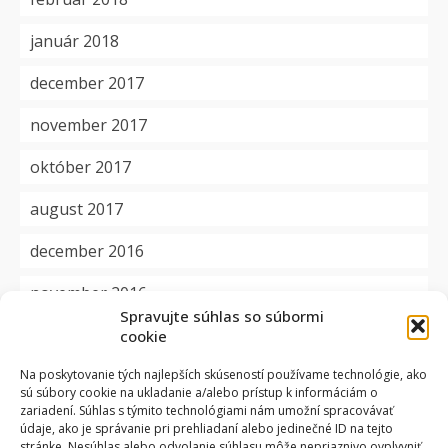
január 2018
december 2017
november 2017
október 2017
august 2017
december 2016
november 2016
Spravujte súhlas so súbormi
cookie
Kategórie
Na poskytovanie tých najlepších skúseností používame technológie, ako
sú súbory cookie na ukladanie a/alebo prístup k informáciám o
aktuality
zariadení. Súhlas s týmito technológiami nám umožní spracovávať
údaje, ako je správanie pri prehliadaní alebo jedinečné ID na tejto
dôležité
stránke. Nesúhlas alebo odvolanie súhlasu môže nepriaznivo ovplyvniť