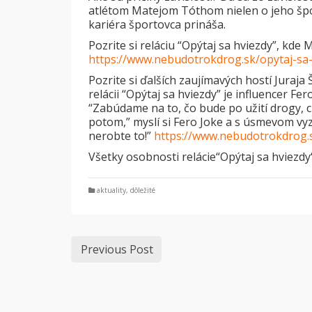
atlétom Matejom Tóthom nielen o jeho špor
kariéra športovca prináša.
Pozrite si reláciu “Opýtaj sa hviezdy”, kde
https://www.nebudotrokdrog.sk/opytaj-sa-
Pozrite si ďalších zaujímavých hostí Juraja 
relácii “Opýtaj sa hviezdy” je influencer Fe
“Zabúdame na to, čo bude po užití drogy, c
potom,” myslí si Fero Joke a s úsmevom vyzý
nerobte to!”
https://www.nebudotrokdrog.s
Všetky osobnosti relácie“Opýtaj sa hviezdy
aktuality
,
dôležité
Previous Post