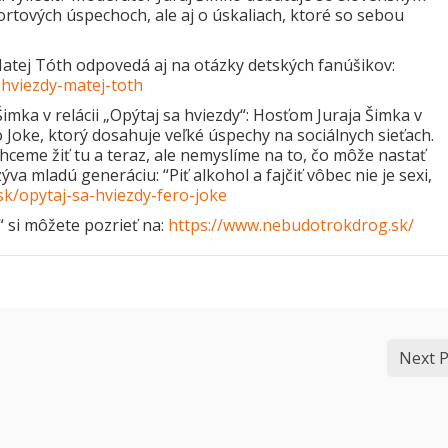
tových úspechoch, ale aj o úskaliach, ktoré so sebou
 Matej Tóth odpovedá aj na otázky detských fanúšikov:
hviezdy-matej-toth
Šimka v relácii „Opýtaj sa hviezdy“: Hosťom Juraja Šimka v
ro Joke, ktorý dosahuje veľké úspechy na sociálnych sieťach.
hceme žiť tu a teraz, ale nemyslíme na to, čo môže nastať
va mladú generáciu: “Piť alkohol a fajčiť vôbec nie je sexi,
k/opytaj-sa-hviezdy-fero-joke
“ si môžete pozrieť na:
https://www.nebudotrokdrog.sk/
Next P