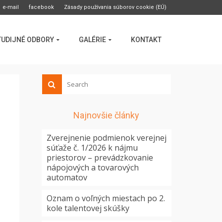
e-mail
facebook
Zásady používania súborov cookie (EÚ)
TUDIJNÉ ODBORY
GALÉRIE
KONTAKT
Najnovšie články
Zverejnenie podmienok verejnej
súťaže č. 1/2026 k nájmu
priestorov – prevádzkovanie
nápojových a tovarových
automatov
Oznam o voľných miestach po 2.
kole talentovej skúšky