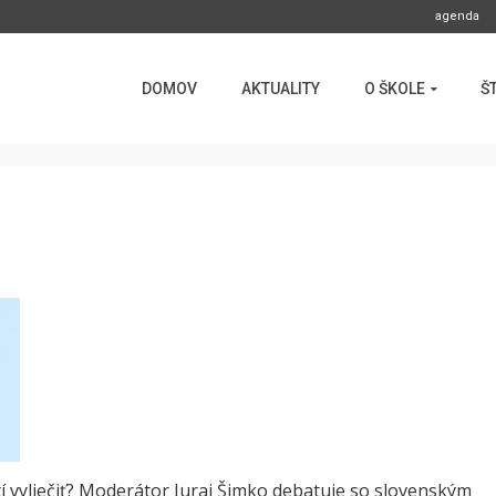
agenda
DOMOV
AKTUALITY
O ŠKOLE
Š
stí vyliečiť? Moderátor Juraj Šimko debatuje so slovenským