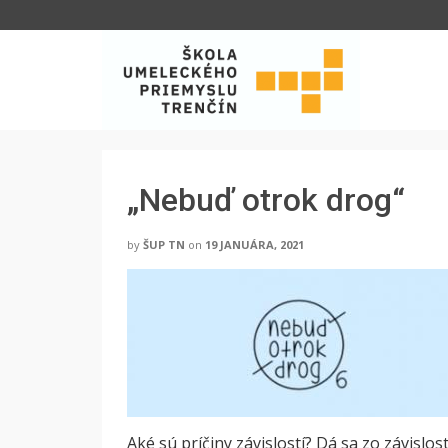
„Nebuď otrok drog“
by
ŠUP TN
on
19 JANUÁRA, 2021
Aké sú príčiny závislostí? Dá sa zo závislo