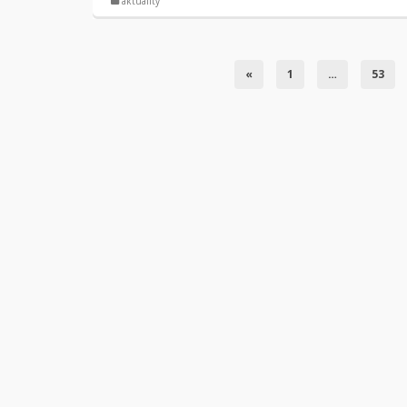
aktuality
«
1
…
53