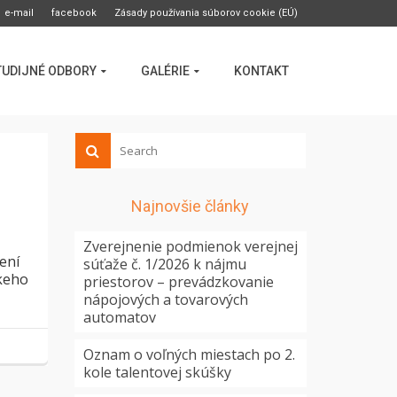
e-mail
facebook
Zásady používania súborov cookie (EÚ)
TUDIJNÉ ODBORY
GALÉRIE
KONTAKT
Najnovšie články
Zverejnenie podmienok verejnej
ení
súťaže č. 1/2026 k nájmu
skeho
priestorov – prevádzkovanie
nápojových a tovarových
automatov
Oznam o voľných miestach po 2.
kole talentovej skúšky