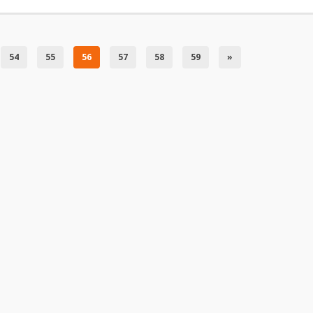
54
55
56
57
58
59
»