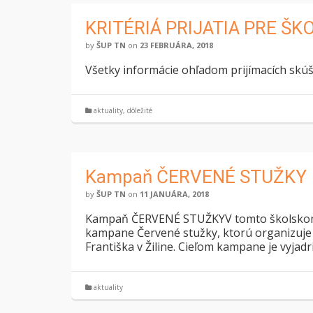
KRITÉRIÁ PRIJATIA PRE Š
by
ŠUP TN
on
23 FEBRUÁRA, 2018
Všetky informácie ohľadom prijímacích skúš
aktuality
,
dôležité
Kampaň ČERVENÉ STUŽKY
by
ŠUP TN
on
11 JANUÁRA, 2018
Kampaň ČERVENÉ STUŽKYV tomto školskom r
kampane Červené stužky, ktorú organizuje
Františka v Žiline. Cieľom kampane je vyjadri
aktuality