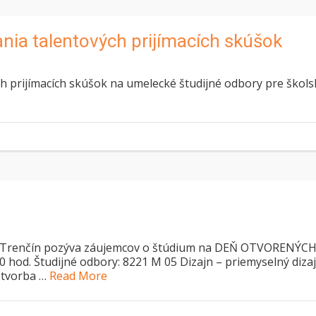
nania talentových prijímacích skúšok
ých prijímacích skúšok na umelecké študijné odbory pre škols
 05 Trenčín pozýva záujemcov o štúdium na DEŇ OTVORENÝC
0 hod. Študijné odbory: 8221 M 05 Dizajn – priemyselný diza
 tvorba …
Read More