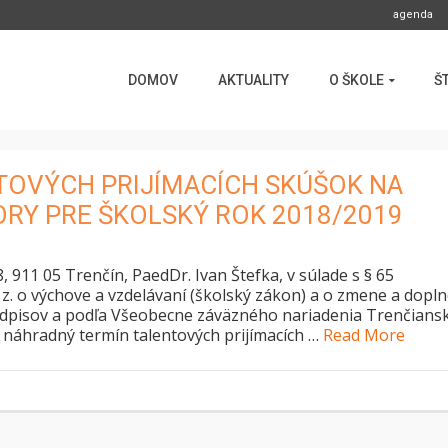
agenda
DOMOV
AKTUALITY
O ŠKOLE
Š
TOVÝCH PRIJÍMACÍCH SKÚŠOK NA
RY PRE ŠKOLSKÝ ROK 2018/2019
8, 911 05 Trenčín, PaedDr. Ivan Štefka, v súlade s § 65
. z. o výchove a vzdelávaní (školský zákon) a o zmene a dopln
redpisov a podľa Všeobecne záväzného nariadenia Trenčian
 náhradný termín talentových prijímacích …
Read More