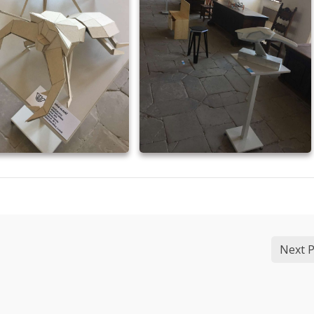
Next P