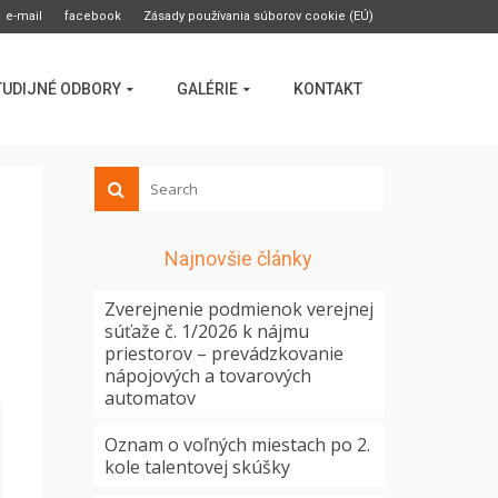
e-mail
facebook
Zásady používania súborov cookie (EÚ)
TUDIJNÉ ODBORY
GALÉRIE
KONTAKT
Najnovšie články
Zverejnenie podmienok verejnej
súťaže č. 1/2026 k nájmu
priestorov – prevádzkovanie
nápojových a tovarových
automatov
Oznam o voľných miestach po 2.
kole talentovej skúšky