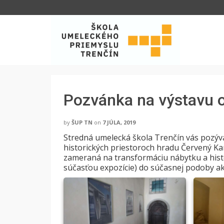
Pozvánka na výstavu o
by
ŠUP TN
on
7 JÚLA, 2019
Stredná umelecká škola Trenčín vás pozýv
historických priestoroch hradu Červený Kame
zameraná na transformáciu nábytku a hist
súčasťou expozície) do súčasnej podoby ako 