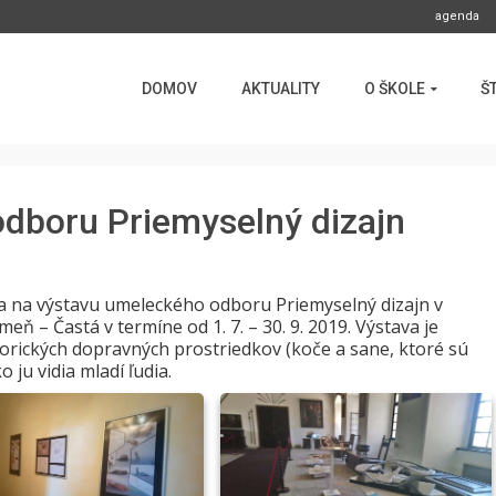
agenda
DOMOV
AKTUALITY
O ŠKOLE
Š
dboru Priemyselný dizajn
a na výstavu umeleckého odboru Priemyselný dizajn v
ň – Častá v termíne od 1. 7. – 30. 9. 2019. Výstava je
orických dopravných prostriedkov (koče a sane, ktoré sú
ju vidia mladí ľudia.