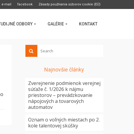
e-mail
facebook
Zásady používania súborov cookie (EÚ)
TUDIJNÉ ODBORY
GALÉRIE
KONTAKT
Najnovšie články
Zverejnenie podmienok verejnej
súťaže č. 1/2026 k nájmu
ho
priestorov – prevádzkovanie
nápojových a tovarových
automatov
Oznam o voľných miestach po 2.
kole talentovej skúšky