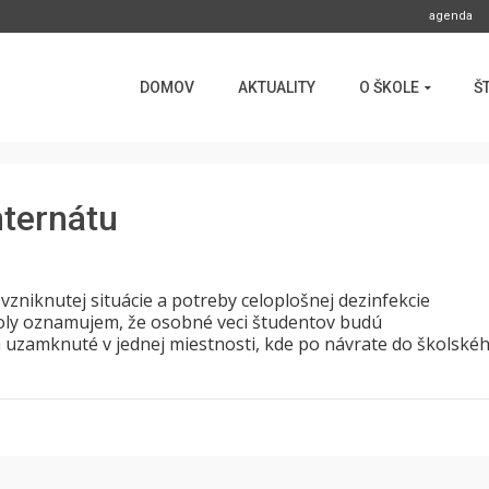
agenda
DOMOV
AKTUALITY
O ŠKOLE
Š
nternátu
vzniknutej situácie a potreby celoplošnej dezinfekcie
koly oznamujem, že osobné veci študentov budú
 uzamknuté v jednej miestnosti, kde po návrate do školské