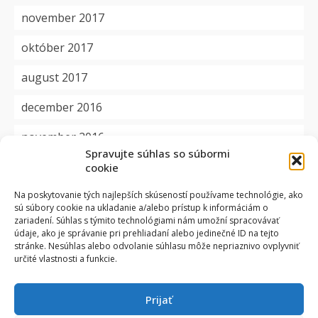
november 2017
október 2017
august 2017
december 2016
november 2016
Spravujte súhlas so súbormi
cookie
Kategórie
Na poskytovanie tých najlepších skúseností používame technológie, ako
sú súbory cookie na ukladanie a/alebo prístup k informáciám o
aktuality
zariadení. Súhlas s týmito technológiami nám umožní spracovávať
údaje, ako je správanie pri prehliadaní alebo jedinečné ID na tejto
dôležité
stránke. Nesúhlas alebo odvolanie súhlasu môže nepriaznivo ovplyvniť
určité vlastnosti a funkcie.
okienko
Prijať
projekty