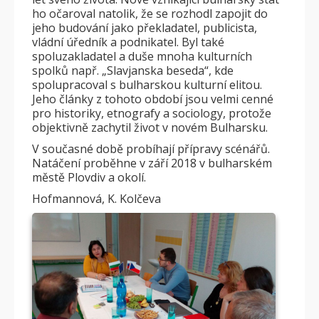
ho očaroval natolik, že se rozhodl zapojit do
jeho budování jako překladatel, publicista,
vládní úředník a podnikatel. Byl také
spoluzakladatel a duše mnoha kulturních
spolků např. „Slavjanska beseda“, kde
spolupracoval s bulharskou kulturní elitou.
Jeho články z tohoto období jsou velmi cenné
pro historiky, etnografy a sociology, protože
objektivně zachytil život v novém Bulharsku.
V současné době probíhají přípravy scénářů.
Natáčení proběhne v září 2018 v bulharském
městě Plovdiv a okolí.
Hofmannová, K. Kolčeva