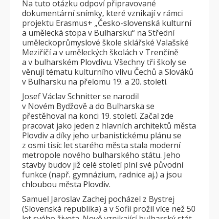
Na tuto otázku odpoví připravované
dokumentární snímky, které vznikají v rámci
projektu Erasmus+ „Česko-slovenská kulturní
a umělecká stopa v Bulharsku“ na Střední
uměleckoprůmyslové škole sklářské Valašské
Meziříčí a v uměleckých školách v Trenčíně
a v bulharském Plovdivu. Všechny tři školy se
věnují tématu kulturního vlivu Čechů a Slováků
v Bulharsku na přelomu 19. a 20. století.
Josef Václav Schnitter se narodil
v Novém Bydžově a do Bulharska se
přestěhoval na konci 19. století. Začal zde
pracovat jako jeden z hlavních architektů města
Plovdiv a díky jeho urbanistickému plánu se
z osmi tisíc let starého města stala moderní
metropole nového bulharského státu. Jeho
stavby budov již celé století plní své původní
funkce (např. gymnázium, radnice aj.) a jsou
chloubou města Plovdiv.
Samuel Jaroslav Zachej pocházel z Bystrej
(Slovenská republika) a v Sofii prožil více než 50
let svého života. Nově vznikající bulharský stát