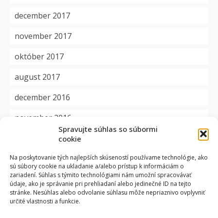
december 2017
november 2017
október 2017
august 2017
december 2016
november 2016
Spravujte súhlas so súbormi
cookie
Kategórie
Na poskytovanie tých najlepších skúseností používame technológie, ako
sú súbory cookie na ukladanie a/alebo prístup k informáciám o
aktuality
zariadení. Súhlas s týmito technológiami nám umožní spracovávať
údaje, ako je správanie pri prehliadaní alebo jedinečné ID na tejto
dôležité
stránke. Nesúhlas alebo odvolanie súhlasu môže nepriaznivo ovplyvniť
určité vlastnosti a funkcie.
okienko