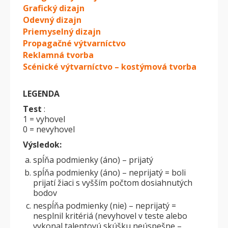
Grafický dizajn
Odevný dizajn
Priemyselný dizajn
Propagačné výtvarníctvo
Reklamná tvorba
Scénické výtvarníctvo – kostýmová tvorba
LEGENDA
Test
:
1 = vyhovel
0 = nevyhovel
Výsledok:
spĺňa podmienky (áno) – prijatý
spĺňa podmienky (áno) – neprijatý = boli
prijatí žiaci s vyšším počtom dosiahnutých
bodov
nespĺňa podmienky (nie) – neprijatý =
nesplnil kritériá (nevyhovel v teste alebo
vykonal talentovú skúšku neúspešne –