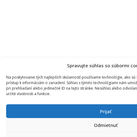
Spravujte súhlas so súbormi co
Na poskytovanie tých najlepších skúseností používame technológie, ako sú
prístup k informáciám o zariadení. Súhlas s týmito technológiami nám umož
pri prehliadaní alebo jedinečné ID na tejto stránke. Nesúhlas alebo odvola
určité vlastnosti a funkcie.
Prijať
Odmietnuť