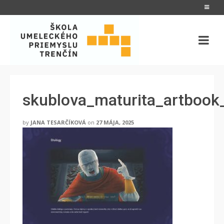
skublova_maturita_artboo
by
JANA TESARČÍKOVÁ
on
27 MÁJA, 2025