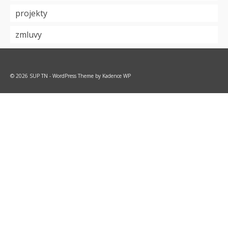
projekty
zmluvy
© 2026 SUP TN - WordPress Theme by
Kadence WP