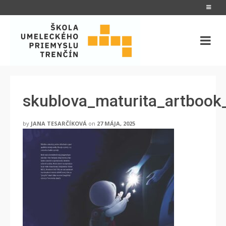
skublova_maturita_artboo
by
JANA TESARČÍKOVÁ
on
27 MÁJA, 2025