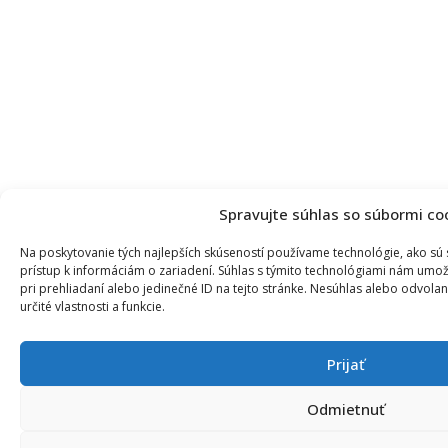
Spravujte súhlas so súbormi co
Na poskytovanie tých najlepších skúseností používame technológie, ako sú
prístup k informáciám o zariadení. Súhlas s týmito technológiami nám umož
pri prehliadaní alebo jedinečné ID na tejto stránke. Nesúhlas alebo odvola
určité vlastnosti a funkcie.
Prijať
Odmietnuť