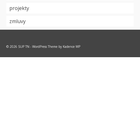
projekty
zmluvy
© 2026 SUP TN - WordPress Theme by
Kadence WP