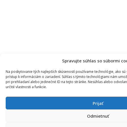
Spravujte súhlas so súbormi co
Na poskytovanie tých najlepších skúseností používame technológie, ako sú
prístup k informáciám o zariadení. Súhlas s týmito technológiami nám umož
pri prehliadaní alebo jedinečné ID na tejto stránke. Nesúhlas alebo odvola
určité vlastnosti a funkcie.
Prijať
Odmietnuť