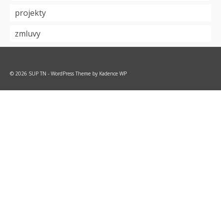
projekty
zmluvy
© 2026 SUP TN - WordPress Theme by
Kadence WP