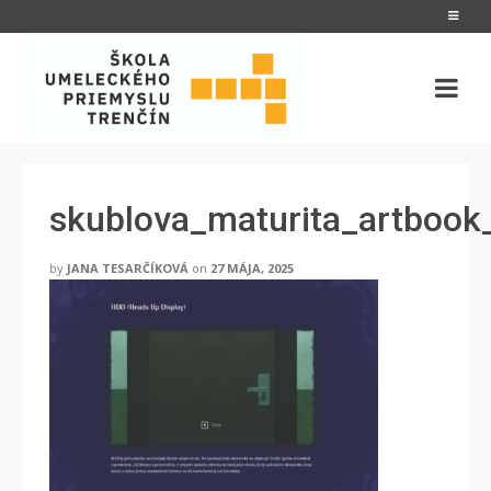
skublova_maturita_artboo
by
JANA TESARČÍKOVÁ
on
27 MÁJA, 2025