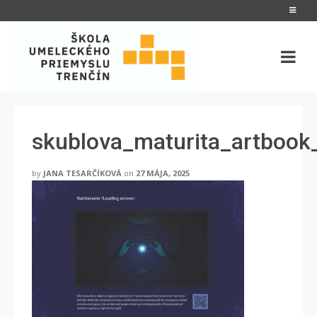
skublova_maturita_artboo
by
JANA TESARČÍKOVÁ
on
27 MÁJA, 2025