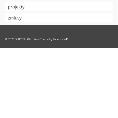
projekty
zmluvy
© 2026 SUP TN - WordPress Theme by
Kadence WP