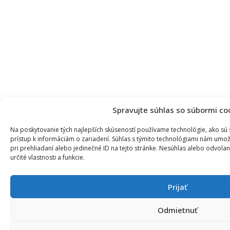
Spravujte súhlas so súbormi co
Na poskytovanie tých najlepších skúseností používame technológie, ako sú
prístup k informáciám o zariadení. Súhlas s týmito technológiami nám umož
pri prehliadaní alebo jedinečné ID na tejto stránke. Nesúhlas alebo odvola
určité vlastnosti a funkcie.
Prijať
Odmietnuť