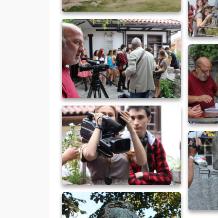
ČESK
UMEL
ČESKO-SLOVENSKÁ KULTÚRNA A
UMELECKÁ STOPA V BULHARSKU
ČESK
UMEL
ČESKO-SLOVENSKÁ KULTÚRNA A
UMELECKÁ STOPA V BULHARSKU