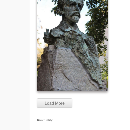
ČESK
UMEL
Load More
aktuality