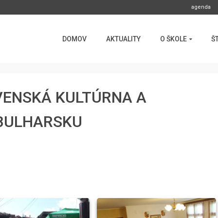
agenda
DOMOV
AKTUALITY
O ŠKOLE
Š
OVENSKÁ KULTÚRNA A
BULHARSKU