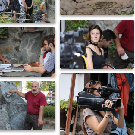
O-SLOVENSKÁ KULTÚRNA A
ECKÁ STOPA V BULHARSKU
ČESKO-SLOVENSKÁ KULTÚRNA A
UMELECKÁ STOPA V BULHARSKU
O-SLOVENSKÁ KULTÚRNA A
ECKÁ STOPA V BULHARSKU