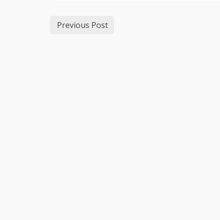
ČESKO-SLOVENSKÁ KULTÚRNA A
UMELECKÁ STOPA V BULHARSKU
Previous Post