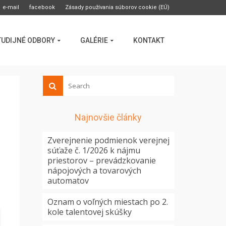
e-mail
facebook
Zásady používania súborov cookie (EÚ)
TUDIJNÉ ODBORY
GALÉRIE
KONTAKT
Najnovšie články
Zverejnenie podmienok verejnej
súťaže č. 1/2026 k nájmu
priestorov – prevádzkovanie
nápojových a tovarových
automatov
Oznam o voľných miestach po 2.
kole talentovej skúšky