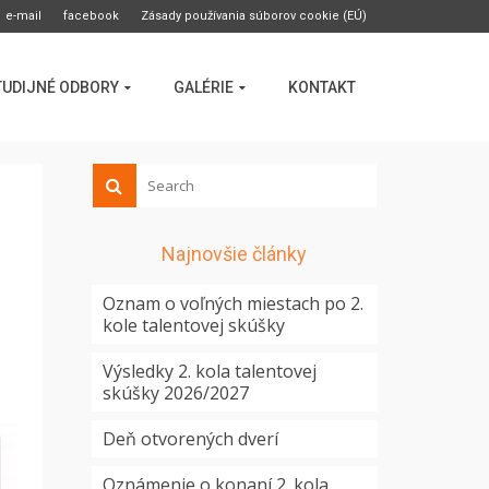
e-mail
facebook
Zásady používania súborov cookie (EÚ)
TUDIJNÉ ODBORY
GALÉRIE
KONTAKT
Najnovšie články
Oznam o voľných miestach po 2.
kole talentovej skúšky
Výsledky 2. kola talentovej
skúšky 2026/2027
Deň otvorených dverí
Oznámenie o konaní 2. kola