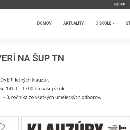
agenda
DOMOV
AKTUALITY
O ŠKOLE
Š
ERÍ NA ŠUP TN
VERÍ letných klauzúr,
se 14:00 – 17:00 na našej škole.
. – 3. ročníka zo všetkých umeleckých odborov.