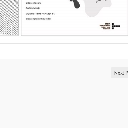
Next P