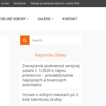
e-mail
facebook
Zásady používania súborov cookie (EÚ)
TUDIJNÉ ODBORY
GALÉRIE
KONTAKT
Najnovšie články
Zverejnenie podmienok verejnej
súťaže č. 1/2026 k nájmu
priestorov – prevádzkovanie
nápojových a tovarových
automatov
Oznam o voľných miestach po 2.
kole talentovej skúšky