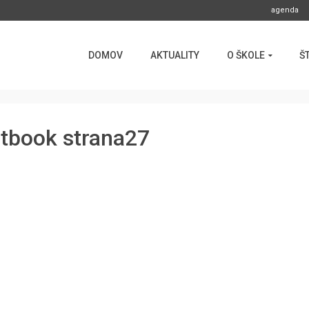
agenda
DOMOV
AKTUALITY
O ŠKOLE
Š
rtbook strana27