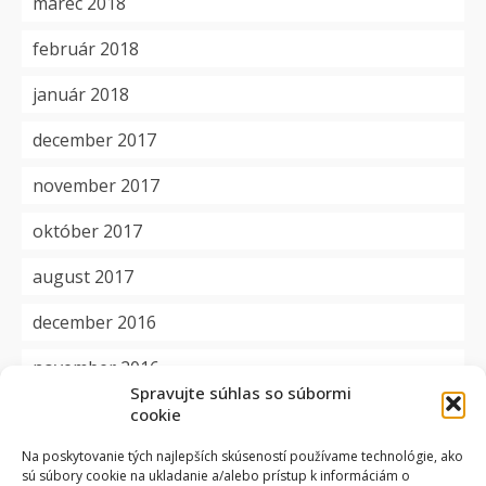
marec 2018
február 2018
január 2018
december 2017
november 2017
október 2017
august 2017
december 2016
november 2016
Spravujte súhlas so súbormi
cookie
Kategórie
Na poskytovanie tých najlepších skúseností používame technológie, ako
sú súbory cookie na ukladanie a/alebo prístup k informáciám o
aktuality