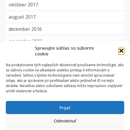
október 2017
august 2017
december 2016
november 2016
Spravujte súhlas so súbormi
cookie
Kategórie
Na poskytovanie tých najlepších skúseností používame technológie, ako
sú súbory cookie na ukladanie a/alebo prístup k informáciám o
aktuality
zariadení. Súhlas s týmito technológiami nám umožní spracovávať
údaje, ako je správanie pri prehliadaní alebo jedinečné ID na tejto
dôležité
stránke. Nesúhlas alebo odvolanie súhlasu môže nepriaznivo ovplyvniť
určité vlastnosti a funkcie.
okienko
Prijať
projekty
zmluvy
Odmietnuť