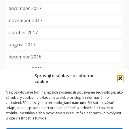
december 2017
november 2017
október 2017
august 2017
december 2016
november 2016
Spravujte súhlas so súbormi
cookie
Kategórie
Na poskytovanie tých najlepších skúseností používame technológie, ako
sú súbory cookie na ukladanie a/alebo prístup k informáciám o
aktuality
zariadení. Súhlas s týmito technológiami nám umožní spracovávať
údaje, ako je správanie pri prehliadaní alebo jedinečné ID na tejto
dôležité
stránke. Nesúhlas alebo odvolanie súhlasu môže nepriaznivo ovplyvniť
určité vlastnosti a funkcie.
okienko