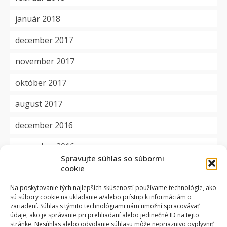
január 2018
december 2017
november 2017
október 2017
august 2017
december 2016
november 2016
Spravujte súhlas so súbormi
cookie
Kategórie
Na poskytovanie tých najlepších skúseností používame technológie, ako
sú súbory cookie na ukladanie a/alebo prístup k informáciám o
aktuality
zariadení. Súhlas s týmito technológiami nám umožní spracovávať
údaje, ako je správanie pri prehliadaní alebo jedinečné ID na tejto
dôležité
stránke. Nesúhlas alebo odvolanie súhlasu môže nepriaznivo ovplyvniť