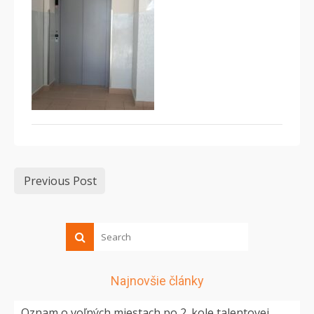
Previous Post
Najnovšie články
Oznam o voľných miestach po 2. kole talentovej