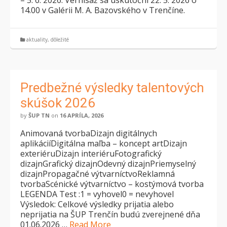
– 5. 6. 2026. Vernisáž sa uskutoční 22. 5. 2026 o
14.00 v Galérii M. A. Bazovského v Trenčíne.
aktuality
,
dôležité
Predbežné výsledky talentových
skúšok 2026
by
ŠUP TN
on
16 APRÍLA, 2026
Animovaná tvorbaDizajn digitálnych
aplikáciíDigitálna maľba – koncept artDizajn
exteriéruDizajn interiéruFotografický
dizajnGrafický dizajnOdevný dizajnPriemyselný
dizajnPropagačné výtvarníctvoReklamná
tvorbaScénické výtvarníctvo – kostýmová tvorba
LEGENDA Test :1 = vyhovel0 = nevyhovel
Výsledok: Celkové výsledky prijatia alebo
neprijatia na ŠUP Trenčín budú zverejnené dňa
01.06.2026 …
Read More