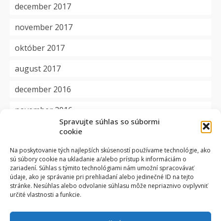
december 2017
november 2017
október 2017
august 2017
december 2016
november 2016
Spravujte súhlas so súbormi
cookie
Kategórie
Na poskytovanie tých najlepších skúseností používame technológie, ako
sú súbory cookie na ukladanie a/alebo prístup k informáciám o
aktuality
zariadení. Súhlas s týmito technológiami nám umožní spracovávať
údaje, ako je správanie pri prehliadaní alebo jedinečné ID na tejto
dôležité
stránke. Nesúhlas alebo odvolanie súhlasu môže nepriaznivo ovplyvniť
určité vlastnosti a funkcie.
okienko