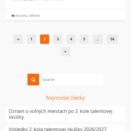
aktuality
,
dôležité
«
1
2
3
4
5
…
56
»
Najnovšie články
Oznam o voľných miestach po 2. kole talentovej
skúšky
Výsledky 2. kola talentovej skúšky 2026/2027