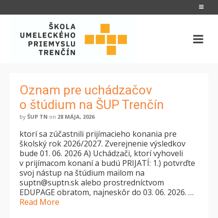
Oznam pre uchádzačov
o štúdium na ŠUP Trenčín
by
ŠUP TN
on
28 MÁJA, 2026
ktorí sa zúčastnili prijímacieho konania pre
školský rok 2026/2027. Zverejnenie výsledkov
bude 01. 06. 2026 A) Uchádzači, ktorí vyhoveli
v prijímacom konaní a budú PRIJATÍ: 1.) potvrďte
svoj nástup na štúdium mailom na
suptn@suptn.sk alebo prostredníctvom
EDUPAGE obratom, najneskôr do 03. 06. 2026. …
Read More