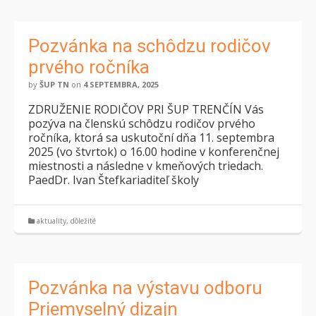
Pozvánka na schôdzu rodičov
prvého ročníka
by
ŠUP TN
on
4 SEPTEMBRA, 2025
ZDRUŽENIE RODIČOV PRI ŠUP TRENČÍN Vás
pozýva na členskú schôdzu rodičov prvého
ročníka, ktorá sa uskutoční dňa 11. septembra
2025 (vo štvrtok) o 16.00 hodine v konferenčnej
miestnosti a následne v kmeňových triedach.
PaedDr. Ivan Štefkariaditeľ školy
aktuality
,
dôležité
Pozvánka na výstavu odboru
Priemyselný dizajn