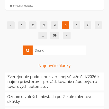
aktuality
,
dôležité
«
1
2
3
4
5
6
7
8
…
59
»
Najnovšie články
Zverejnenie podmienok verejnej súťaže č. 1/2026 k
nájmu priestorov – prevádzkovanie nápojových a
tovarových automatov
Oznam o voľných miestach po 2. kole talentovej
skúšky