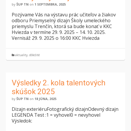
by
ŠUP TN
on
1 SEPTEMBRA, 2025
Pozývame Vás na výstavu prác učiteľov a žiakov
odboru Priemyselný dizajn Školy umeleckého
priemyslu Trenčín, ktorá sa bude konať v KKC
Hviezda v termíne 29. 9. 2025 – 14. 10. 2025.​
Vernisáž 29. 9. 2025 o 16:00​ KKC Hviezda
aktuality
,
dôležité
Výsledky 2. kola talentových
skúšok 2025
by
ŠUP TN
on
18 JÚNA, 2025
Dizajn exteriéruFotografický dizajnOdevný dizajn
LEGENDA Test :1 = vyhovel0 = nevyhovel
Výsledok: