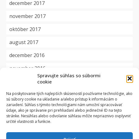
december 2017
november 2017
október 2017
august 2017
december 2016
november 2016
Spravujte súhlas so súbormi
cookie
Kategórie
Na poskytovanie tých najlepších skúseností používame technológie, ako
sú súbory cookie na ukladanie a/alebo prístup k informáciám o
aktuality
zariadení. Súhlas s týmito technológiami nám umožní spracovávať
údaje, ako je správanie pri prehliadaní alebo jedinečné ID na tejto
dôležité
stránke. Nesúhlas alebo odvolanie súhlasu môže nepriaznivo ovplyvniť
určité vlastnosti a funkcie.
okienko