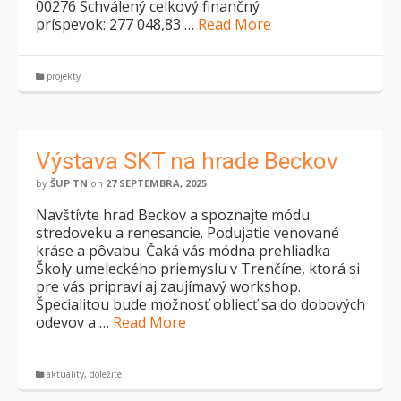
00276 Schválený celkový finančný
príspevok: 277 048,83 …
Read More
projekty
Výstava SKT na hrade Beckov
by
ŠUP TN
on
27 SEPTEMBRA, 2025
Navštívte hrad Beckov a spoznajte módu
stredoveku a renesancie. Podujatie venované
kráse a pôvabu. Čaká vás módna prehliadka
Školy umeleckého priemyslu v Trenčíne, ktorá si
pre vás pripraví aj zaujímavý workshop.
Špecialitou bude možnosť obliecť sa do dobových
odevov a …
Read More
aktuality
,
dôležité