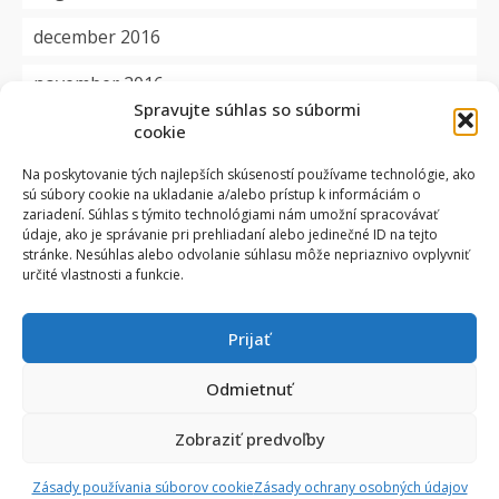
december 2016
november 2016
Spravujte súhlas so súbormi
cookie
Kategórie
Na poskytovanie tých najlepších skúseností používame technológie, ako
sú súbory cookie na ukladanie a/alebo prístup k informáciám o
aktuality
zariadení. Súhlas s týmito technológiami nám umožní spracovávať
údaje, ako je správanie pri prehliadaní alebo jedinečné ID na tejto
dôležité
stránke. Nesúhlas alebo odvolanie súhlasu môže nepriaznivo ovplyvniť
určité vlastnosti a funkcie.
okienko
Prijať
projekty
zmluvy
Odmietnuť
Zobraziť predvoľby
© 2026 SUP TN - WordPress Theme by
Kadence WP
Zásady používania súborov cookie
Zásady ochrany osobných údajov