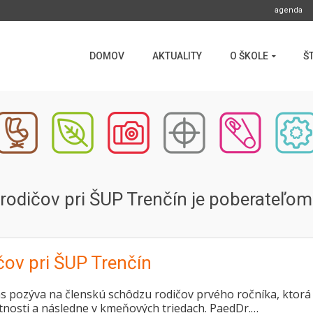
agenda
DOMOV
AKTUALITY
O ŠKOLE
Š
rodičov pri ŠUP Trenčín je poberateľo
čov pri ŠUP Trenčín
zýva na členskú schôdzu rodičov prvého ročníka, ktorá s
tnosti a následne v kmeňových triedach. PaedDr.…