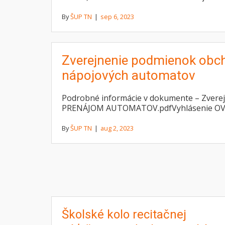
By
ŠUP TN
|
sep 6, 2023
Zverejnenie podmienok obcho
nápojových automatov
Podrobné informácie v dokumente – Zverejne
PRENÁJOM AUTOMATOV.pdfVyhlásenie OV
By
ŠUP TN
|
aug 2, 2023
Školské kolo recitačnej