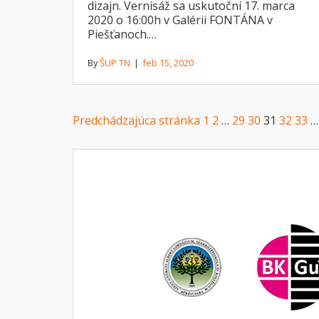
dizajn. Vernisáž sa uskutoční 17. marca
2020 o 16:00h v Galérii FONTÁNA v
Piešťanoch.…
By
ŠUP TN
|
feb 15, 2020
Posts
Predchádzajúca stránka
1
2
…
29
30
31
32
33
…
Navigation