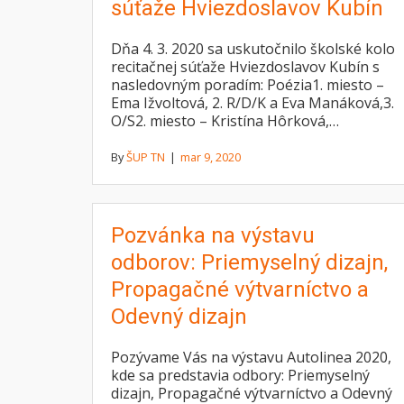
súťaže Hviezdoslavov Kubín
Dňa 4. 3. 2020 sa uskutočnilo školské kolo
recitačnej súťaže Hviezdoslavov Kubín s
nasledovným poradím: Poézia1. miesto –
Ema Ižvoltová, 2. R/D/K a Eva Manáková,3.
O/S2. miesto – Kristína Hôrková,…
By
ŠUP TN
|
mar 9, 2020
Pozvánka na výstavu
odborov: Priemyselný dizajn,
Propagačné výtvarníctvo a
Odevný dizajn
Pozývame Vás na výstavu Autolinea 2020,
kde sa predstavia odbory: Priemyselný
dizajn, Propagačné výtvarníctvo a Odevný