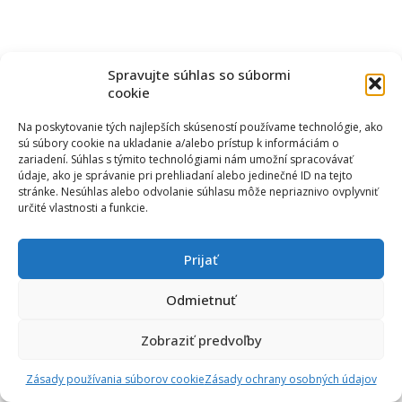
Spravujte súhlas so súbormi
cookie
Na poskytovanie tých najlepších skúseností používame technológie, ako
sú súbory cookie na ukladanie a/alebo prístup k informáciám o
zariadení. Súhlas s týmito technológiami nám umožní spracovávať
údaje, ako je správanie pri prehliadaní alebo jedinečné ID na tejto
stránke. Nesúhlas alebo odvolanie súhlasu môže nepriaznivo ovplyvniť
určité vlastnosti a funkcie.
Prijať
Odmietnuť
Zobraziť predvoľby
Zásady používania súborov cookie
Zásady ochrany osobných údajov