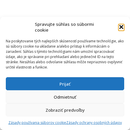
Spravujte súhlas so súbormi
cookie
Na poskytovanie tých najlepších skúseností používame technológie, ako
sú súbory cookie na ukladanie a/alebo prístup k informáciám o
zariadení. Súhlas s týmito technológiami nám umožní spracovávať
údaje, ako je správanie pri prehliadaní alebo jedinečné ID na tejto
stránke. Nesúhlas alebo odvolanie súhlasu môže nepriaznivo ovplyvniť
určité vlastnosti a funkcie.
Prijať
Odmietnuť
Zobraziť predvoľby
Zásady používania súborov cookie
Zásady ochrany osobných údajov