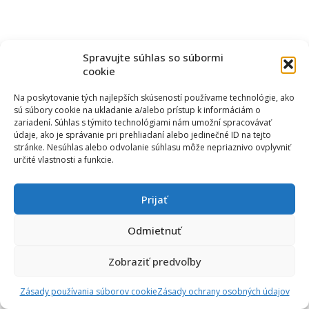
Spravujte súhlas so súbormi
cookie
Na poskytovanie tých najlepších skúseností používame technológie, ako
sú súbory cookie na ukladanie a/alebo prístup k informáciám o
zariadení. Súhlas s týmito technológiami nám umožní spracovávať
údaje, ako je správanie pri prehliadaní alebo jedinečné ID na tejto
stránke. Nesúhlas alebo odvolanie súhlasu môže nepriaznivo ovplyvniť
určité vlastnosti a funkcie.
Prijať
Odmietnuť
Zobraziť predvoľby
Zásady používania súborov cookie
Zásady ochrany osobných údajov