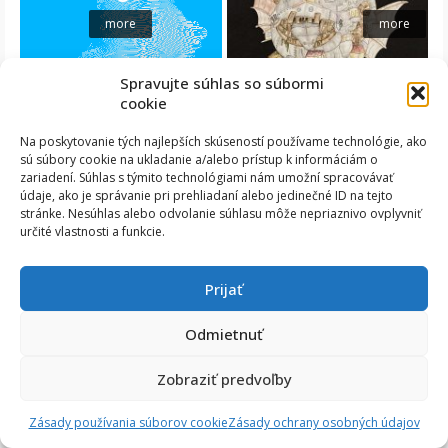
more
more
Spravujte súhlas so súbormi
cookie
Na poskytovanie tých najlepších skúseností používame technológie, ako
sú súbory cookie na ukladanie a/alebo prístup k informáciám o
zariadení. Súhlas s týmito technológiami nám umožní spracovávať
© 2026 SUP TN - WordPress Theme by
Kadence WP
údaje, ako je správanie pri prehliadaní alebo jedinečné ID na tejto
stránke. Nesúhlas alebo odvolanie súhlasu môže nepriaznivo ovplyvniť
určité vlastnosti a funkcie.
Prijať
Odmietnuť
Zobraziť predvoľby
Zásady používania súborov cookie
Zásady ochrany osobných údajov