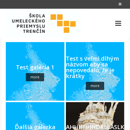
Test s veľmi dlhým
názvom aby sa
Test galéria 1
nepovedalo, že je
krátky
more
more
Ďalšia galerka
AHHHHHHDKLLASLKNb